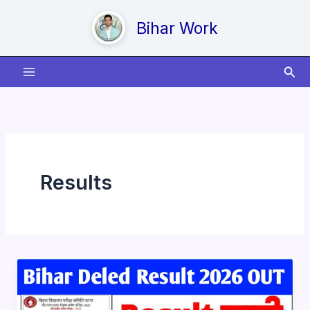
Skip
to
Bihar Work
content
Sear
Results